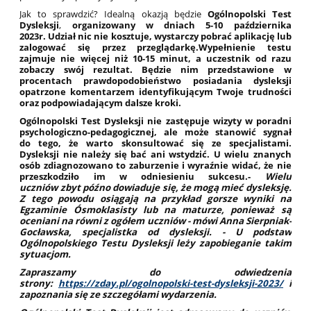
Jak to sprawdzić? Idealną okazją będzie
Ogólnopolski Test
Dysleksji
,
organizowany
w dniach
5-10 października
2023r.
Udział
nic nie kosztuje
, wystarczy pobrać aplikację lub
zalogować się przez przeglądarkę.Wypełnienie testu
zajmuje nie więcej niż 10-15 minut, a uczestnik od razu
zobaczy swój rezultat. Będzie nim przedstawione w
procentach prawdopodobieństwo posiadania dysleksji
opatrzone komentarzem identyfikującym Twoje trudności
oraz podpowiadającym dalsze kroki.
Ogólnopolski Test Dysleksji nie zastępuje wizyty w poradni
psychologiczno-pedagogicznej, ale może stanowić sygnał
do tego, że warto skonsultować się ze specjalistami.
Dysleksji nie należy się bać ani wstydzić. U wielu znanych
osób zdiagnozowano to zaburzenie i wyraźnie widać, że nie
przeszkodziło im w odniesieniu sukcesu.-
Wielu
uczniów
zbyt późno dowiaduje się,
że mogą mieć dysleksję
.
Z tego powodu
osiągają
na przykład
gorsze
wyniki
na
Egzaminie Ósmoklasisty lub na maturze, ponieważ
są
oceniani na równi
z ogółem uczniów
-
mówi Anna Sierpniak-
Gocławska, specjalistka od dysleksji
. - U podstaw
Ogólnopolskiego Testu Dysleksji leży zapobieganie takim
sytuacjom.
Zapraszamy do odwiedzenia
strony:
https://zday.pl/ogolnopolski-test-dysleksji-2023/
i
zapoznania się ze szczegółami wydarzenia.