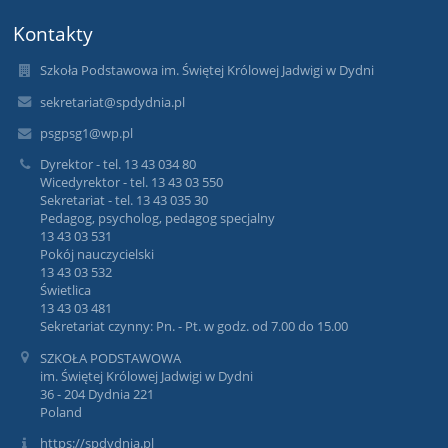
Kontakty
Szkoła Podstawowa im. Świętej Królowej Jadwigi w Dydni
sekretariat@spdydnia.pl
psgpsg1@wp.pl
Dyrektor - tel. 13 43 034 80
Wicedyrektor - tel. 13 43 03 550
Sekretariat - tel. 13 43 035 30
Pedagog, psycholog, pedagog specjalny
13 43 03 531
Pokój nauczycielski
13 43 03 532
Świetlica
13 43 03 481
Sekretariat czynny: Pn. - Pt. w godz. od 7.00 do 15.00
SZKOŁA PODSTAWOWA
im. Świętej Królowej Jadwigi w Dydni
36 - 204 Dydnia 221
Poland
https://spdydnia.pl