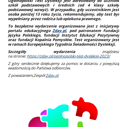
Ogólnopolski Test Dysleksji jest adresowany do uczniów
szkół podstawowych i średnich (od 4 klasy szkoły
podstawowej wzwyż). W przypadku, gdy uczestnikiem jest
osoba poniżej 13 roku życia, rekomendujemy, aby test był
wypełniany przez rodzica lub opiekuna prawnego.
To bezpłatne wydarzenie organizowane jest z inicjatywy
portalu edukacyjnego
Zday.pl
, pod patronatem
Fundacji
Języka Polskiego
,
fundacji Instytut Edukacji Pozytywnej
oraz fundacji Kopalnia Pomysłów
. Test organizowany jest
w ramach
Europejskiego Tygodnia Świadomości Dysleksji
.
Szczegóły wydarzenia
znajdziesz
na stronie:
https://zday.pl/ogolnopolski-test-dysleksji-2023/
Z góry serdecznie dziękujemy za pomoc w dotarciu z powyższą
wiadomością do Państwa odbiorców.
Z poważaniem,Zespół
Zday.pl