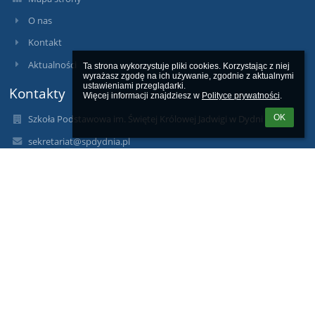
O nas
Kontakt
Aktualności
Ta strona wykorzystuje pliki cookies. Korzystając z niej 
wyrażasz zgodę na ich używanie, zgodnie z aktualnymi 
ustawieniami przeglądarki.

Kontakty
Więcej informacji znajdziesz w 
Polityce prywatności
.
OK
Szkoła Podstawowa im. Świętej Królowej Jadwigi w Dydni
sekretariat@spdydnia.pl
psgpsg1@wp.pl
Dyrektor - tel. 13 43 034 80
Wicedyrektor - tel. 13 43 03 550
Sekretariat - tel. 13 43 035 30
Pedagog, psycholog, pedagog specjalny
13 43 03 531
Pokój nauczycielski
13 43 03 532
Świetlica
13 43 03 481
Sekretariat czynny: Pn. - Pt. w godz. od 7.00 do 15.00