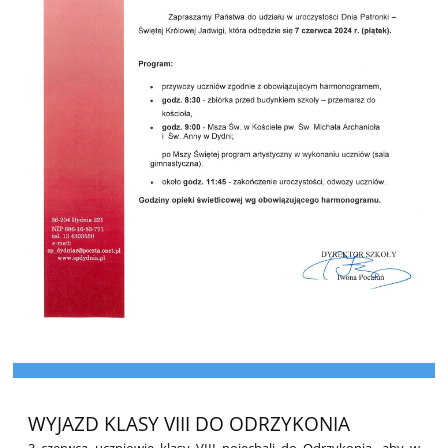
WYJAZD KLASY VIII DO ODRZYKONIA
3 czerwca uczniowie klasy VIII pojechali do Odrzykonia, aby w