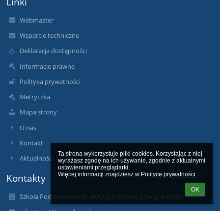
Linki
Webmaster
Wsparcie techniczne
Deklaracja dostępności
Informacje prawne
Polityka prywatności
Metryczka
Mapa strony
O nas
Kontakt
Ta strona wykorzystuje pliki cookies. Korzystając z niej 
Aktualności
wyrażasz zgodę na ich używanie, zgodnie z aktualnymi 
ustawieniami przeglądarki.

Więcej informacji znajdziesz w 
Polityce prywatności
.
Kontakty
OK
Szkoła Podstawowa im. Świętej Królowej Jadwigi w Dydni
sekretariat@spdydnia.pl