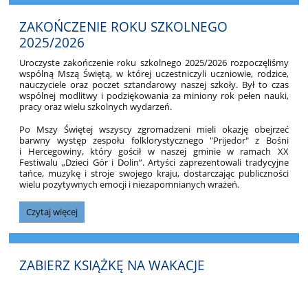
ZAKOŃCZENIE ROKU SZKOLNEGO
2025/2026
Uroczyste zakończenie roku szkolnego 2025/2026 rozpoczęliśmy
wspólną Mszą Świętą, w której uczestniczyli uczniowie, rodzice,
nauczyciele oraz poczet sztandarowy naszej szkoły. Był to czas
wspólnej modlitwy i podziękowania za miniony rok pełen nauki,
pracy oraz wielu szkolnych wydarzeń.
Po Mszy Świętej wszyscy zgromadzeni mieli okazję obejrzeć
barwny występ zespołu folklorystycznego "Prijedor" z Bośni
i Hercegowiny, który gościł w naszej gminie w ramach XX
Festiwalu „Dzieci Gór i Dolin”. Artyści zaprezentowali tradycyjne
tańce, muzykę i stroje swojego kraju, dostarczając publiczności
wielu pozytywnych emocji i niezapomnianych wrażeń.
ZAKOŃCZENIE
Czytaj więcej
ROKU
SZKOLNEGO
2025/2026:
ZABIERZ KSIĄŻKĘ NA WAKACJE