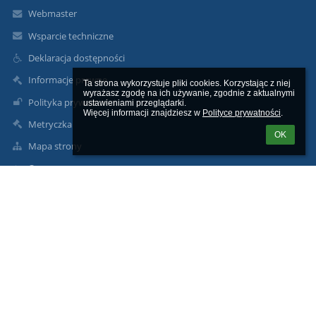
Webmaster
Wsparcie techniczne
Deklaracja dostępności
Informacje prawne
Ta strona wykorzystuje pliki cookies. Korzystając z niej 
wyrażasz zgodę na ich używanie, zgodnie z aktualnymi 
Polityka prywatności
ustawieniami przeglądarki.

Więcej informacji znajdziesz w 
Polityce prywatności
.
Metryczka
OK
Mapa strony
O nas
Kontakt
Aktualności
Kontakty
Szkoła Podstawowa im. Świętej Królowej Jadwigi w Dydni
sekretariat@spdydnia.pl
psgpsg1@wp.pl