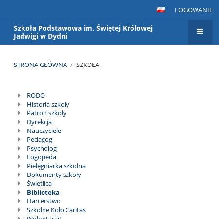
LOGOWANIE
Szkoła Podstawowa im. Świętej Królowej
Jadwigi w Dydni
STRONA GŁÓWNA
/
SZKOŁA
Szkoła
RODO
Historia szkoły
Patron szkoły
Dyrekcja
Nauczyciele
Pedagog
Psycholog
Logopeda
Pielęgniarka szkolna
Dokumenty szkoły
Świetlica
Biblioteka
Harcerstwo
Szkolne Koło Caritas
Wolontariat