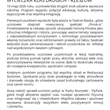
WYCIECZKA KLAS DRUGICH - RZESZÓW
19 maja 2026 roku, uczniowie klas drugich brali udział w wycieczce
szkolnej. Program wyjazdu połączył edukację, kulturę, aktywny
wypoczynek oraz wspólną integrację.
Pierwszym punktem wycieczki była wizyta w Teatrze Maska
, gdzie
uczniowie obejrzeli nowoczesny spektakl „Pinok.io”.
Przedstawienie w ciekawy sposób ukazywało historię Pinokia jako
sztucznej inteligencji i robota
, poruszając ważne tematy związane
z odpowiedzialnym korzystaniem z technologii, poszukiwaniem
własnej tożsamości oraz odróżnianiem prawdy od fałszu
Spektakl
wzbudził duże zainteresowanie i skłonił uczestników do refleksji
nad współczesnym światem cyfrowym.
Po przedstawieniu uczniowie uczestniczyli w lekcji teatralnej,
podczas której poznali tajniki pracy aktorów, animacji lalek oraz
wykorzystywania rekwizytów na scenie. Była to doskonała okazja
do rozwijania kreatywności, wyobraźni i empatii.
Kolejnym punktem programu był wspólny obiad w Restauracji
Gościniec. Spotkanie przy stole przebiegało w miłej atmosferze
i stanowiło okazję do utrwalania zasad kulturalnego zachowania
oraz savoir-vivre’u.
Dużą radość sprawił uczniom pobyt w Parku Rozrywki - FlyPark,
gdzie mogli aktywnie spędzić czas, rozwijać sprawność fizyczną
oraz integrować się z rówieśnikami. Wspólna zabawa i sportowe
wyzwania dostarczyły wszystkim wielu pozytywnych emocji
i uśmiechu.