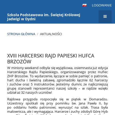
LOGOWANIE
Szkoła Podstawowa im. Świętej Królowej
Jadwigi w Dydni
STRONA GŁÓWNA
/
AKTUALNOŚCI
Aktualności
XVIII HARCERSKI RAJD PAPIESKI HUFCA
BRZOZÓW
W miniony weekend odbyła się wyjątkowa, osiemnasta już edycja
Harcerskiego Rajdu Papieskiego, organizowanego przez Hufiec
ZHP Brzozów. To wydarzenie, łączące w sobie pamięć o patronie,
hart ducha i świetną zabawę, zgromadziło łącznie 62 harcerzy
i zuchów oraz 5 instruktorów. Jesteśmy dumni, że najliczniejszą
grupę stanowili reprezentanci naszej szkoły – w rajdzie wzięło
udział aż 32 naszych uczniów!
Rajdowa przygoda rozpoczęła się w piątek w Domaradzu.
Uczestnicy spotkali się przy pomniku św. Jana Pawła II, by
po oddaniu hołdu patronowi, wyruszyć na szlak. Trasa była
malownicza, ale i wymagająca. Harcerze i zuchy zdobyli Górę Hyb