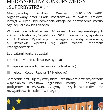
MIĘDZYSZKOLNY KONKURS WIEDZY
„SUPERBYSTRZAKI”
Międzyszkolny Konkurs Wiedzy „SUPERBYSTRZAKI”,
organizowany przez Szkołę Podstawową im. Świętej Królowej
Jadwigi w Dydni był doskonałą okazją do sprawdzenia wiedzy
ogólnej uczniów klas trzecich.
W konkursie udział wzięło 10 uczestników reprezentujących
szkoły: SP Niebocko, SP Jabłonka, ZSP Humniska oraz gospodarzy
– SP Dydnia. Rywalizacja przebiegała w miłej atmosferze,
a uczniowie wykazali się dużą wiedzą, refleksem
i zaangażowaniem.
Laureatami konkursu zostali:
I miejsce – Marcel Delimat (SP Dydnia)
II miejsce – Izabela Tomaszewska (SP Niebocko)
III miejsce – Kacper Rzepka (SP Niebocko)
Serdecznie gratulujemy wszystkim uczestnikom oraz zwycięzcom
wspaniałych wyników, ogromnej wiedzy i odwagi w
podejmowaniu wyzwań. Życzymy dalszych sukcesów oraz
rozwijania swoich talentów i pasji!