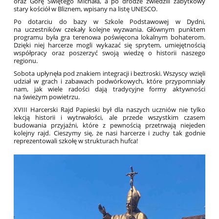
oraz Górę Świętego Michała, a po drodze zwiedzili zabytkowy
stary kościół w Bliznem, wpisany na listę UNESCO.
Po dotarciu do bazy w Szkole Podstawowej w Dydni,
na uczestników czekały kolejne wyzwania. Głównym punktem
programu była gra terenowa poświęcona lokalnym bohaterom.
Dzięki niej harcerze mogli wykazać się sprytem, umiejętnością
współpracy oraz poszerzyć swoją wiedzę o historii naszego
regionu.
Sobota upłynęła pod znakiem integracji i beztroski. Wszyscy wzięli
udział w grach i zabawach podwórkowych, które przypomniały
nam, jak wiele radości dają tradycyjne formy aktywności
na świeżym powietrzu.
XVIII Harcerski Rajd Papieski był dla naszych uczniów nie tylko
lekcją historii i wytrwałości, ale przede wszystkim czasem
budowania przyjaźni, które z pewnością przetrwają niejeden
kolejny rajd. Cieszymy się, że nasi harcerze i zuchy tak godnie
reprezentowali szkołę w strukturach hufca!