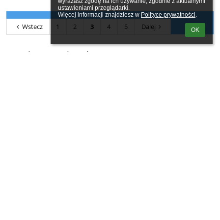
wyrażasz zgodę na ich używanie, zgodnie z aktualnymi 
ustawieniami przeglądarki.

Więcej informacji znajdziesz w 
Polityce prywatności
.
Wstecz
1
2
3
4
5
Dalej
OK
Archiwum Aktualności
Lipiec 2026
Czerwiec 2026
Maj 2026
Kwiecień 2026
Marzec 2026
Luty 2026
Styczeń 2026
Grudzień 2025
Listopad 2025
Październik 2025
Wrzesień 2025
Sierpień 2025
Lipiec 2025
Czerwiec 2025
Maj 2025
Kwiecień 2025
Marzec 2025